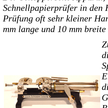
Schnellpapierprüfer in den 
Prüfung oft sehr kleiner Ha
mm lange und 10 mm breite S
Z
d
S
E
d
G
B