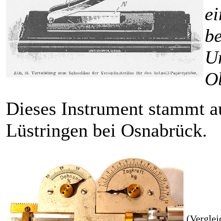
ei
be
U
O
Dieses Instrument stammt au
Lüstringen bei Osnabrück.
(Verglei