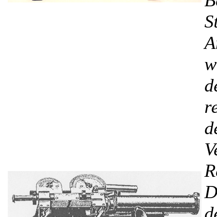
S
A
w
d
r
d
V
R
D
d