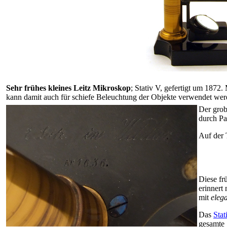
Sehr frühes kleines Leitz Mikroskop
; Stativ V, gefertigt um 1872
kann damit auch für schiefe Beleuchtung der Objekte verwendet werde
Der grob
durch Pa
Auf der 
Diese fr
erinnert
mit
eleg
Das
Stat
gesamte S