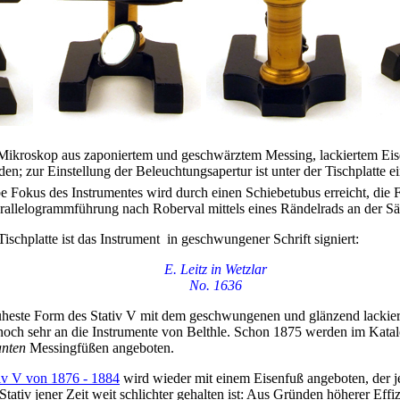
. Mikroskop aus zaponiertem und geschwärztem Messing, lackiertem Eise
n; zur Einstellung der Beleuchtungsapertur ist unter der Tischplatte 
e Fokus des Instrumentes wird durch einen Schiebetubus erreicht, die F
rallelogrammführung nach Roberval mittels eines Rändelrads an der Sä
Tischplatte ist das Instrument in geschwungener Schrift signiert:
E. Leitz in Wetzlar
No. 1636
üheste Form des Stativ V mit dem geschwungenen und glänzend lackier
 noch sehr an die Instrumente von Belthle. Schon 1875 werden im Katal
anten
Messingfüßen angeboten.
iv V von 1876 - 1884
wird wieder mit einem Eisenfuß angeboten, der 
tativ jener Zeit weit schlichter gehalten ist: Aus Gründen höherer Effiz