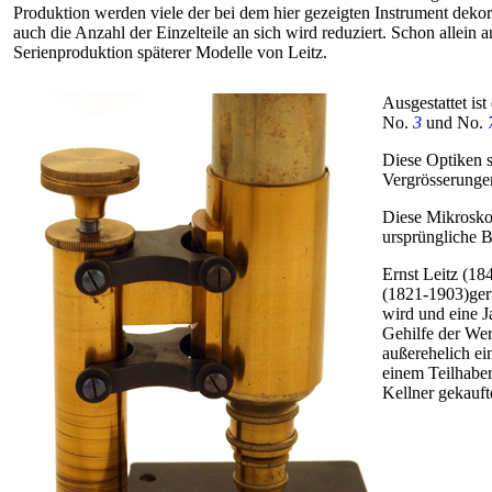
Produktion werden viele der bei dem hier gezeigten Instrument deko
auch die Anzahl der Einzelteile an sich wird reduziert. Schon allein
Serienproduktion späterer Modelle von Leitz.
Ausgestattet is
No.
3
und No.
Diese Optiken st
Vergrösserunge
Diese Mikroskop
ursprüngliche Be
Ernst Leitz (18
(1821-1903)gerü
wird und eine J
Gehilfe der Wer
außerehelich ei
einem Teilhaber
Kellner gekauf