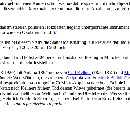
rativ gebrochenen Kanten schon wenige Jahre später nicht mehr abgesc
 an diesen beiden Merkmalen erkennt man die klare Ausrichtung zur gün
t das im stabilen polierten Holzkasten liegend untergebrachte Instrumen
7
sowie den Okularen
I
und
III
.
ellen bei diesem Stativ die Standardausrüstung laut Preisliste dar und e
n von 75-, 100-, 320- und 500-fach.
 taucht im Herbst 2004 bei einer Haushaltsauflösung in München auf - 
sitzer nicht mehr feststellbar.
43-1920) tritt Anfang 1864 in die von
Carl Kellner
(1826-1855) und
Mo
ndete Werkstätte ein, die zu jenem Zeitpunkt von
Friedrich Belthle
(18
ahresproduktion von ungefähr 70 Mikroskopen verzeichnet. Belthle hatt
kstatt nach Kellners frühem Tod dessen Witwe geheiratet (die bereits 
n Kind von Belthle zur Welt brachte) und das Überleben der Werkstatt 
, Heinrich Friedrich Rexroth, gesichert. Bei Eintritt von Ernst Leitz 
ten Haus
am reformierten Treppchen
.