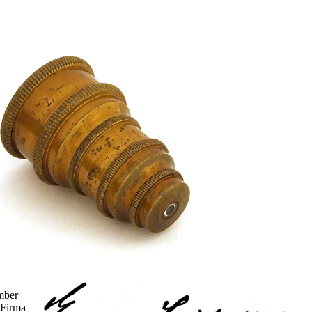
mber
 Firma