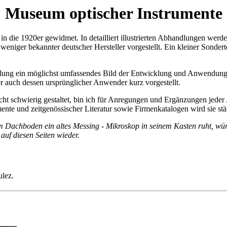
Museum optischer Instrumente
 in die 1920er gewidmet. In detailliert illustrierten Abhandlungen werd
iger bekannter deutscher Hersteller vorgestellt. Ein kleiner Sonderte
ammlung ein möglichst umfassendes Bild der Entwicklung und Anwendung
er auch dessen ursprünglicher Anwender kurz vorgestellt.
cht schwierig gestaltet, bin ich für Anregungen und Ergänzungen jeder
nte und zeitgenössischer Literatur sowie Firmenkatalogen wird sie stän
m Dachboden ein altes Messing - Mikroskop in seinem Kasten ruht, wür
 auf diesen Seiten wieder.
ulez.