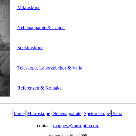
Mikroskope
Nebenapparate & Lupen
Spektroskope
Teleskope, Laborzubehör & Varia
Referenzen & Kontakt
home
Mikroskope
Nebenapparate
Spektroskope
Varia
contact:
mappes@musoptin.com
online since May 2000