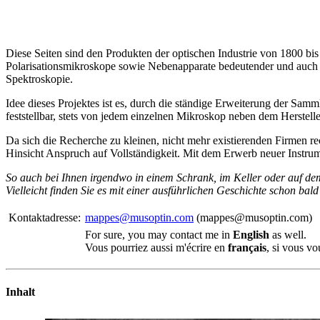
Diese Seiten sind den Produkten der optischen Industrie von 1800 bis
Polarisationsmikroskope sowie Nebenapparate bedeutender und auch wen
Spektroskopie.
Idee dieses Projektes ist es, durch die ständige Erweiterung der S
feststellbar, stets von jedem einzelnen Mikroskop neben dem Herstell
Da sich die Recherche zu kleinen, nicht mehr existierenden Firmen re
Hinsicht Anspruch auf Vollständigkeit. Mit dem Erwerb neuer Instrume
So auch bei Ihnen irgendwo in einem Schrank, im Keller oder auf de
Vielleicht finden Sie es mit einer ausführlichen Geschichte schon bald
Kontaktadresse:
mappes@musoptin.com
(mappes@musoptin.com)
For sure, you may contact me in
English
as well.
Vous pourriez aussi m'écrire en
français
, si vous vo
Inhalt